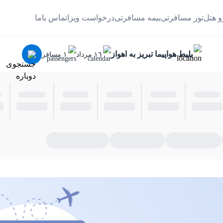
و هتل
تور مسافرتی
بیمه مسافرتی
درخواست ویزا
تماس باما
بلیط هواپیما تبریز به اهواز
١٦ مرداد
١ مسافر