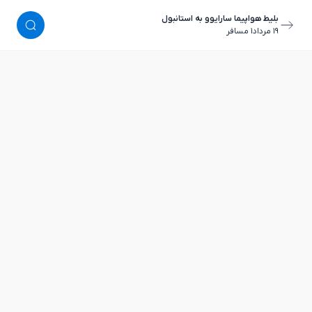
بلیط هواپیما سارایوو به استانبول
١٩ مرداد
١ مسافر