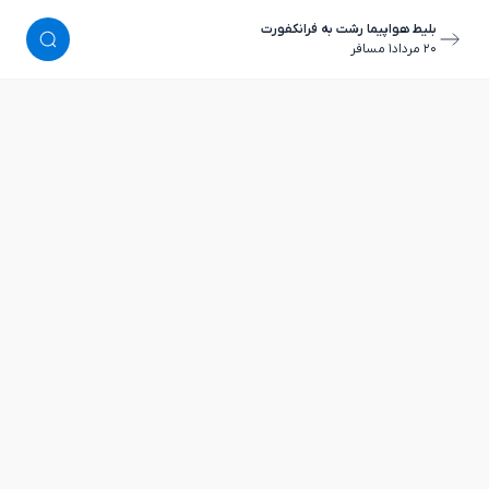
بلیط هواپیما رشت به فرانکفورت
٢٠ مرداد
١ مسافر