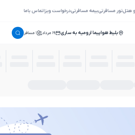
و هتل
تور مسافرتی
بیمه مسافرتی
درخواست ویزا
تماس باما
بلیط هواپیما ارومیه به ساری
١٩ مرداد
١ مسافر