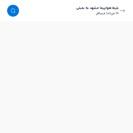
بلیط هواپیما مشهد به بمبئی
١٨ مرداد
١ مسافر