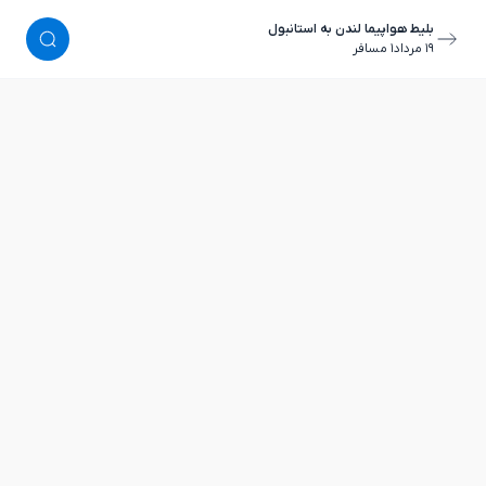
بلیط هواپیما لندن به استانبول
١٩ مرداد
١ مسافر