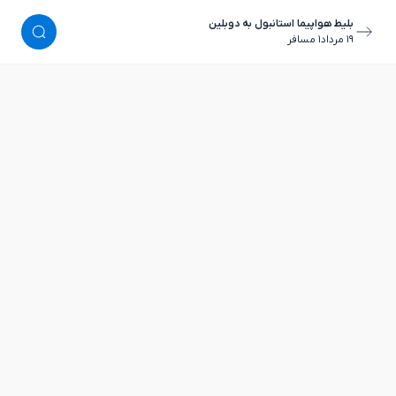
بلیط هواپیما استانبول به دوبلین
١٩ مرداد
١ مسافر