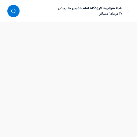
بلیط هواپیما فرودگاه امام خمینی به ریاض
١٧ مرداد
١ مسافر