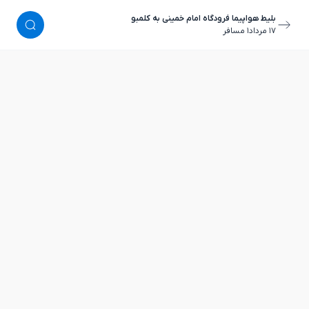
بلیط هواپیما فرودگاه امام خمینی به کلمبو
١٧ مرداد
١ مسافر