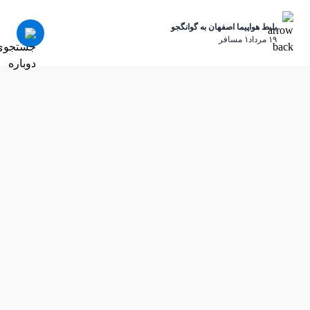
بلیط هواپیما اصفهان به گوانگجو
١٩ مرداد
١ مسافر