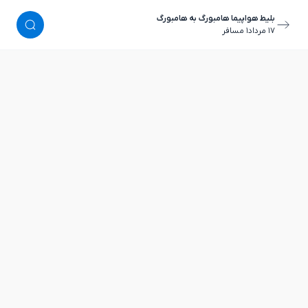
بلیط هواپیما هامبورگ به هامبورگ
١٧ مرداد
١ مسافر