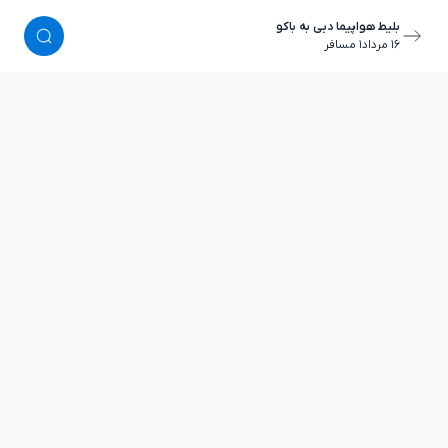
بلیط هواپیما دبی به باکو
١٦ مرداد
١ مسافر