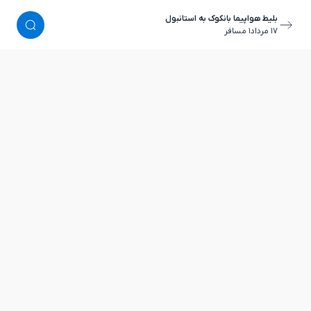
بلیط هواپیما بانکوک به استانبول
١٧ مرداد
١ مسافر