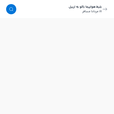
بلیط هواپیما باکو به اربیل
١٨ مرداد
١ مسافر