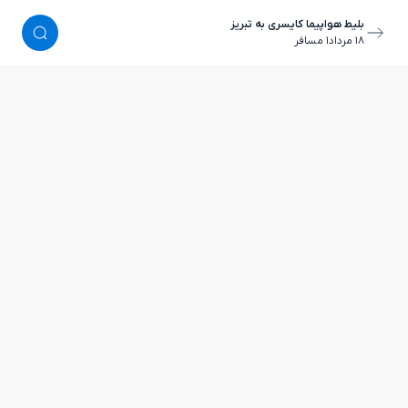
بلیط هواپیما کایسری به تبریز
١٨ مرداد
١ مسافر