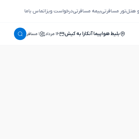
و هتل
تور مسافرتی
بیمه مسافرتی
درخواست ویزا
تماس باما
بلیط هواپیما آنکارا به کیش
١٦ مرداد
١ مسافر