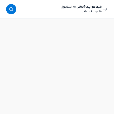
بلیط هواپیما آلماتی به استانبول
١٨ مرداد
١ مسافر