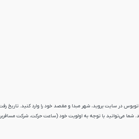
وس سبزوار تهران از قاصدک24 ابتدا به بخش اتوبوس در سایت بروید، شهر مبدا و مقصد خود را و
. شما می‌توانید با توجه به اولویت خود (ساعت حرکت، شرکت مسافربری