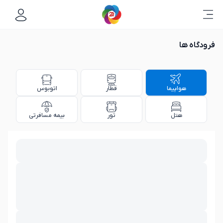
فرودگاه ها
هواپیما
قطار
اتوبوس
هتل
تور
بیمه مسافرتی